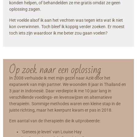
konden helpen, of behandelden ze me gratis omdat ze geen
oplossing zagen.
Het voelde alsof ik aan het vechten was tegen iets wat ik niet
kon overwinnen. Toch bleef ik koppig verder zoeken. Er moest
toch iets zijn waardoor ik me beter zou gaan voelen?
Op zoek naar een oplossing
In 2008 verhuisde ik met mijn gezin naar Azië door het
expatwerk van mijn partner. We woonden 8 jaar in Thailand en
3 jaar in Indonesië. Daar verdiepte ik me 10 jaar lang in
verschillende voedings- en levenswijzen en alternatieve
therapieën. Sommige methodes waren een kleine stap in de
juiste richting, maar het keerpunt kwam er pas in 2018.
Een aantal van de therapieën die ik uitprobeerde:
‘Genees je leven’ van Louise Hay