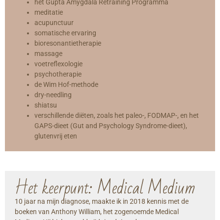
het Gupta Amygdala Retraining Programma
meditatie
acupunctuur
somatische ervaring
bioresonantietherapie
massage
voetreflexologie
psychotherapie
de Wim Hof-methode
dry-needling
shiatsu
verschillende diëten, zoals het paleo-, FODMAP-, en het
GAPS-dieet (Gut and Psychology Syndrome-dieet),
glutenvrij eten
Het keerpunt: Medical Medium
10 jaar na mijn diagnose, maakte ik in 2018 kennis met de
boeken van Anthony William, het zogenoemde Medical