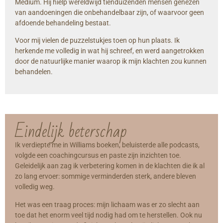
Medium. Hij hielp wereldwijd tienduizenden mensen genezen
van aandoeningen die onbehandelbaar zijn, of waarvoor geen
afdoende behandeling bestaat.
Voor mij vielen de puzzelstukjes toen op hun plaats. Ik
herkende me volledig in wat hij schreef, en werd aangetrokken
door de natuurlijke manier waarop ik mijn klachten zou kunnen
behandelen.
Eindelijk beterschap
Ik verdiepte me in Williams boeken, beluisterde alle podcasts,
volgde een coachingcursus en paste zijn inzichten toe.
Geleidelijk aan zag ik verbetering komen in de klachten die ik al
zo lang ervoer: sommige verminderden sterk, andere bleven
volledig weg.
Het was een traag proces: mijn lichaam was er zo slecht aan
toe dat het enorm veel tijd nodig had om te herstellen. Ook nu