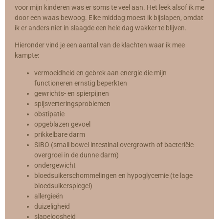
voor mijn kinderen was er soms te veel aan. Het leek alsof ik me
door een waas bewoog. Elke middag moest ik bijslapen, omdat
ik er anders niet in slaagde een hele dag wakker te blijven.
Hieronder vind je een aantal van de klachten waar ik mee
kampte:
vermoeidheid en gebrek aan energie die mijn
functioneren ernstig beperkten
gewrichts- en spierpijnen
spijsverteringsproblemen
obstipatie
opgeblazen gevoel
prikkelbare darm
SIBO (small bowel intestinal overgrowth of bacteriële
overgroei in de dunne darm)
ondergewicht
bloedsuikerschommelingen en hypoglycemie (te lage
bloedsuikerspiegel)
allergieën
duizeligheid
slapeloosheid