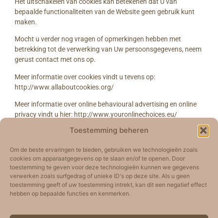
Het uitschakelen van cookies kan betekenen dat U van
bepaalde functionaliteiten van de Website geen gebruik kunt
maken.
Mocht u verder nog vragen of opmerkingen hebben met
betrekking tot de verwerking van Uw persoonsgegevens, neem
gerust contact met ons op.
Meer informatie over cookies vindt u tevens op:
http://www.allaboutcookies.org/
Meer informatie over online behavioural advertising en online
privacy vindt u hier: http://www.youronlinechoices.eu/
Toestemming beheren
Om de beste ervaringen te bieden, gebruiken we technologieën zoals
cookies om apparaatgegevens op te slaan en/of te openen. Door
toestemming te geven voor deze technologieën kunnen we gegevens
verwerken zoals surfgedrag of unieke ID's op deze site. Als u geen
toestemming geeft of uw toestemming intrekt, kan dit een negatief effect
hebben op bepaalde functies en kenmerken.