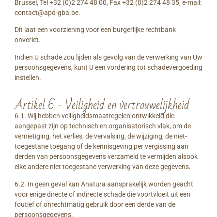
Brussel, Tel +32 (0)2 274 48 00, Fax +32 (0)2 274 48 35, e-mail:
contact@apd-gba.be.
Dit laat een voorziening voor een burgerlijke rechtbank
onverlet.
Indien U schade zou lijden als gevolg van de verwerking van Uw
persoonsgegevens, kunt U een vordering tot schadevergoeding
instellen.
Artikel 6 - Veiligheid en vertrouwelijkheid
6.1. Wij hebben veiligheidsmaatregelen ontwikkeld die
aangepast zijn op technisch en organisatorisch vlak, om de
vernietiging, het verlies, de vervalsing, de wijziging, de niet-
toegestane toegang of de kennisgeving per vergissing aan
derden van persoonsgegevens verzameld te vermijden alsook
elke andere niet toegestane verwerking van deze gegevens.
6.2. In geen geval kan Anatura aansprakelijk worden geacht
voor enige directe of indirecte schade die voortvloeit uit een
foutief of onrechtmatig gebruik door een derde van de
persoonsgegevens.